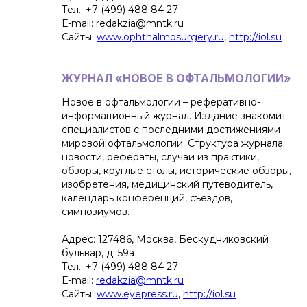
Тел.: +7 (499) 488 84 27
Е-mail: redakzia@mntk.ru
Сайты:
www.ophthalmosurgery.ru
,
http://iol.su
ЖУРНАЛ «НОВОЕ В ОФТАЛЬМОЛОГИИ»
Новое в офтальмологии – реферативно-
информационный журнал. Издание знакомит
специалистов с последними достижениями
мировой офтальмологии. Структура журнала:
новости, рефераты, случаи из практики,
обзоры, круглые столы, исторические обзоры,
изобретения, медицинский путеводитель,
календарь конференций, съездов,
симпозиумов.
Адрес: 127486, Москва, Бескудниковский
бульвар, д. 59а
Тел.: +7 (499) 488 84 27
Е-mail:
redakzia@mntk.ru
Сайты:
www.eyepress.ru
,
http://iol.su