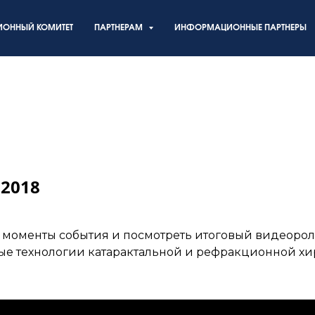
ИОННЫЙ КОМИТЕТ
ПАРТНЕРАМ
ИНФОРМАЦИОННЫЕ ПАРТНЕРЫ
 2018
моменты события и посмотреть итоговый видеороли
Журнал
The Ophthalmologist
о
е технологии катарактальной и рефракционной хи
офтальмологов 2019 года
по р
формировался на основе опро
Каждая номинация отмечает ч