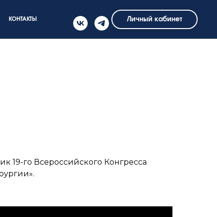
Личный кабинет
КОНТАКТЫ
к 19-го Всероссийского Конгресса
публиковал
список лучших мировых
рургии».
азличным номинациям. Список
са офтальмологов разных стран.
еловека, который оказал значительное