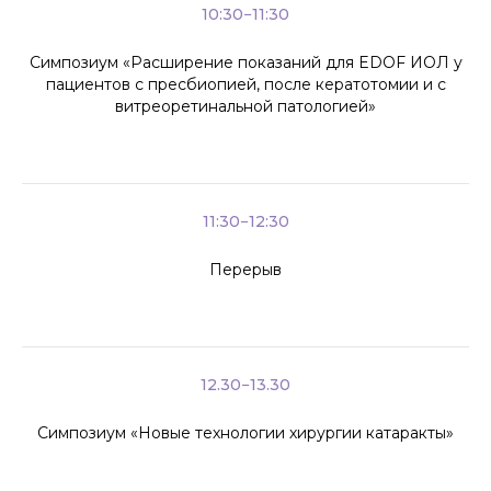
10:30−11:30
Симпозиум «Расширение показаний для EDOF ИОЛ у
пациентов с пресбиопией, после кератотомии и с
витреоретинальной патологией»
11:30−12:30
Перерыв
12.30−13.30
Симпозиум «Новые технологии хирургии катаракты»