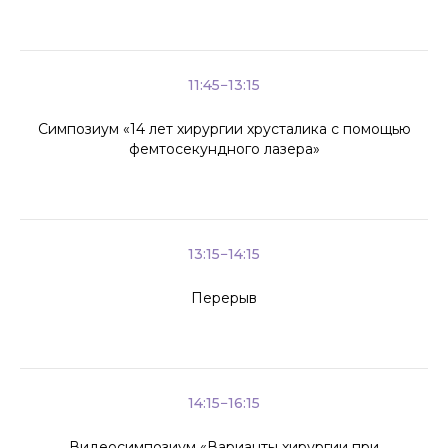
11:45−13:15
Симпозиум «14 лет хирургии хрусталика с помощью
фемтосекундного лазера»
13:15−14:15
Перерыв
14:15−16:15
Видеосимпозиум «Варианты хирургии при