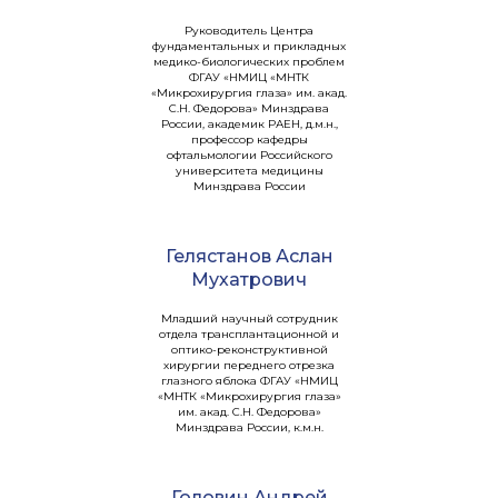
Руководитель Центра
фундаментальных и прикладных
медико-биологических проблем
ФГАУ «НМИЦ «МНТК
«Микрохирургия глаза» им. акад.
С.Н. Федорова» Минздрава
России, академик РАЕН, д.м.н.,
профессор кафедры
офтальмологии Российского
университета медицины
Минздрава России
Гелястанов Аслан
Мухатрович
Младший научный сотрудник
отдела трансплантационной и
оптико-реконструктивной
хирургии переднего отрезка
глазного яблока ФГАУ «НМИЦ
«МНТК «Микрохирургия глаза»
им. акад. С.Н. Федорова»
Минздрава России, к.м.н.
Головин Андрей