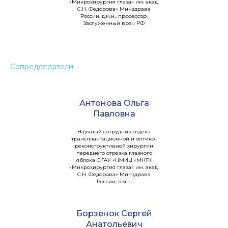
«Микрохирургия глаза» им. акад.
С.Н. Федорова» Минздрава
России, д.м.н., профессор,
Заслуженный врач РФ
Сопредседатели
Антонова Ольга
Павловна
Научный сотрудник отдела
трансплантационной и оптико-
реконструктивной хирургии
переднего отрезка глазного
яблока ФГАУ «НМИЦ «МНТК
«Микрохирургия глаза» им. акад.
С.Н. Федорова» Минздрава
России, к.м.н.
Борзенок Сергей
Анатольевич