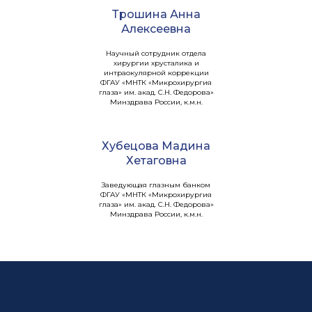
Трошина Анна
Алексеевна
Научный сотрудник отдела
хирургии хрусталика и
интраокулярной коррекции
ФГАУ «МНТК «Микрохирургия
глаза» им. акад. С.Н. Федорова»
Минздрава России, к.м.н.
Хубецова Мадина
Хетаговна
Заведующая глазным банком
ФГАУ «МНТК «Микрохирургия
глаза» им. акад. С.Н. Федорова»
Минздрава России, к.м.н.