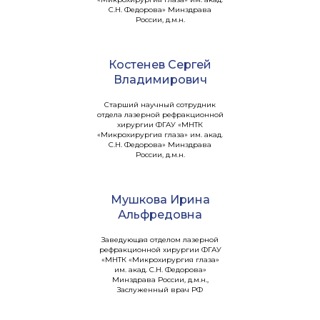
С.Н. Федорова» Минздрава
России, д.м.н.
Костенев Сергей
Владимирович
Старший научный сотрудник
отдела лазерной рефракционной
хирургии ФГАУ «МНТК
«Микрохирургия глаза» им. акад.
С.Н. Федорова» Минздрава
России, д.м.н.
Мушкова Ирина
Альфредовна
Заведующая отделом лазерной
рефракционной хирургии ФГАУ
«МНТК «Микрохирургия глаза»
им. акад. С.Н. Федорова»
Минздрава России, д.м.н.,
Заслуженный врач РФ