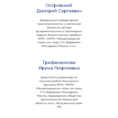
Островский
Дмитрий Сергеевич
Заведующий лабораторией
трансплантологии и клеточной
биологии Центра
фундаментальных и прикладных
медико-биологических проблем
ФГАУ «МНТК «Микрохирургия
глаза» им. акад. С.Н. Федорова»
Минздрава России, к.м.н.
Трифаненкова
Ирина Георгиевна
Заместитель директора по
научной работе Калужского
филиала ФГАУ «МНТК
«Микрохирургия глаза» им. акад.
С.Н. Федорова» Минздрава
России, председатель общества
офтальмологов Калужской
области, д.м.н., Заслуженный врач
РФ