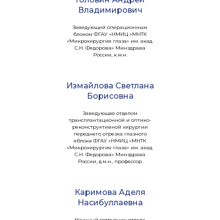
Владимирович
Заведующий операционным
блоком ФГАУ «НМИЦ «МНТК
«Микрохирургия глаза» им. акад.
С.Н. Федорова» Минздрава
России, к.м.н.
Измайлова Светлана
Борисовна
Заведующая отделом
трансплантационной и оптико-
реконструктивной хирургии
переднего отрезка глазного
яблока ФГАУ «НМИЦ «МНТК
«Микрохирургия глаза» им. акад.
С.Н. Федорова» Минздрава
России, д.м.н., профессор
Каримова Аделя
Насибуллаевна
Научный сотрудник отдела