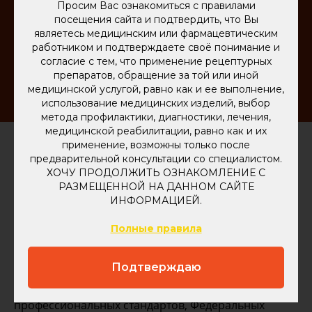
Просим Вас ознакомиться с правилами
Под эгидой ООР проводится более 40
посещения сайта и подтвердить, что Вы
являетесь медицинским или фармацевтическим
всероссийских и региональных научно-
работником и подтверждаете своё понимание и
практических конференций.
согласие с тем, что применение рецептурных
Общество основано в 1885 году.
препаратов, обращение за той или иной
медицинской услугой, равно как и ее выполнение,
использование медицинских изделий, выбор
метода профилактики, диагностики, лечения,
медицинской реабилитации, равно как и их
применение, возможны только после
предварительной консультации со специалистом.
ХОЧУ ПРОДОЛЖИТЬ ОЗНАКОМЛЕНИЕ С
Общество является действительным членом
РАЗМЕЩЕННОЙ НА ДАННОМ САЙТЕ
Международного совета по офтальмологии (ICO),
ИНФОРМАЦИЕЙ.
Европейского общества офтальмологов. Налажены
тесные связи с Китайским, Индийским,
Полные правила
Израильским, Бразильским обществами
офтальмологов.
Подтверждаю
ООР участвует в разработке и внедрении
профессиональных стандартов, Федеральных